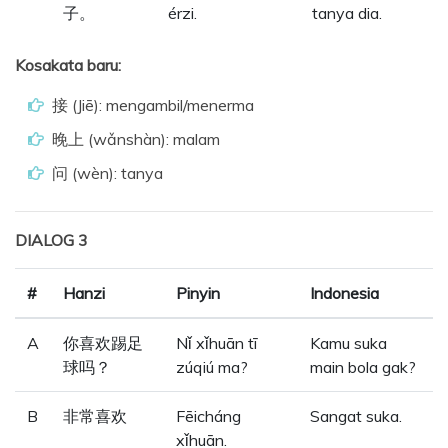
子。
érzi.
tanya dia.
Kosakata baru:
接 (Jiē): mengambil/menerma
晚上 (wǎnshàn): malam
问 (wèn): tanya
DIALOG 3
#
Hanzi
Pinyin
Indonesia
A
你喜欢踢足
Nǐ xǐhuān tī
Kamu suka
球吗？
zúqiú ma?
main bola gak?
B
非常喜欢
Fēicháng
Sangat suka.
xǐhuān.