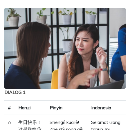
DIALOG 1
#
Hanzi
Pinyin
Indonesia
A
生日快乐！
Shēngrì kuàilè!
Selamat ulang
这是送给你
Zhè shì sòng gěi
tahun. Ini