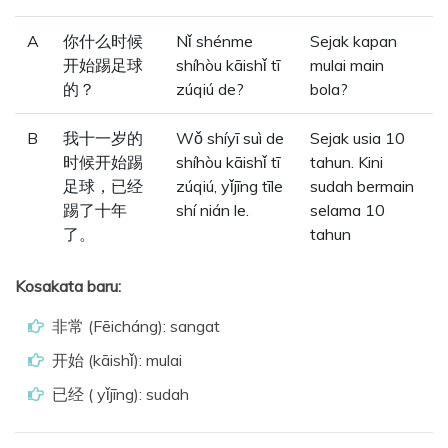
A
你什么时候
Nǐ shénme
Sejak kapan
开始踢足球
shíhòu kāishǐ tī
mulai main
的？
zúqiú de?
bola?
B
我十一岁的
Wǒ shíyī suì de
Sejak usia 10
时候开始踢
shíhòu kāishǐ tī
tahun. Kini
足球，已经
zúqiú, yǐjīng tīle
sudah bermain
踢了十年
shí nián le.
selama 10
了。
tahun
Kosakata baru:
非常 (Fēicháng): sangat
开始 (kāishǐ): mulai
已经 ( yǐjīng): sudah