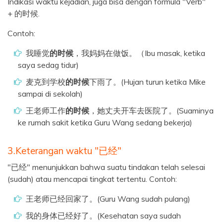
Indikasi waktu kejadian, juga bisa dengan formula "Verb"
+ 的时候.
Contoh:
我睡觉
的时候
，我妈妈在做饭。（Ibu masak, ketika
saya sedag tidur)
麦克到学校
的时候
下雨了。(Hujan turun ketika Mike
sampai di sekolah)
王老师工作
的时候
，她丈夫开车去医院了。(Suaminya
ke rumah sakit ketika Guru Wang sedang bekerja)
3.Keterangan waktu "已经"
"已经" menunjukkan bahwa suatu tindakan telah selesai
(sudah) atau mencapai tingkat tertentu. Contoh:
王老师已经回家了。(Guru Wang sudah pulang)
我的身体已经好了。(Kesehatan saya sudah