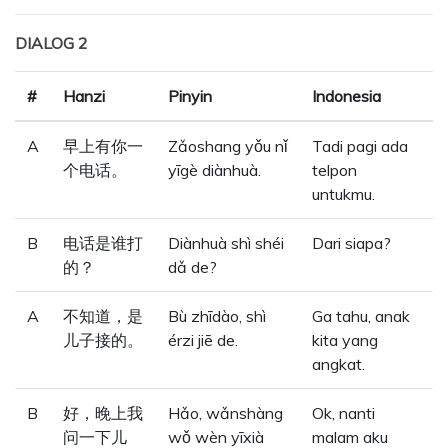
DIALOG 2
#
Hanzi
Pinyin
Indonesia
A
早上有你一
Zǎoshang yǒu nǐ
Tadi pagi ada
个电话。
yīgè diànhuà.
telpon
untukmu.
B
电话是谁打
Diànhuà shì shéi
Dari siapa?
的？
dǎ de?
A
不知道，是
Bù zhīdào, shì
Ga tahu, anak
儿子接的。
érzi jiē de.
kita yang
angkat.
B
好，晚上我
Hǎo, wǎnshàng
Ok, nanti
问一下儿
wǒ wèn yīxià
malam aku