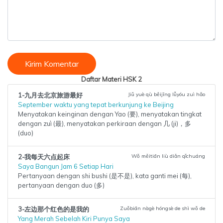
Kirim Komentar
Daftar Materi HSK 2
1-九月去北京旅游最好
Jiǔ yuè qù běijīng lǚyóu zuì hǎo
September waktu yang tepat berkunjung ke Beijing
Menyatakan keinginan dengan Yao (要), menyatakan tingkat
dengan zuì (最), menyatakan perkiraan dengan 几 (ji)，多
(duo)
2-我每天六点起床
Wǒ měitiān liù diǎn qǐchuáng
Saya Bangun Jam 6 Setiap Hari
Pertanyaan dengan shi bushi (是不是), kata ganti mei (每),
pertanyaan dengan duo (多)
3-左边那个红色的是我的
Zuǒbiān nàgè hóngsè de shì wǒ de
Yang Merah Sebelah Kiri Punya Saya