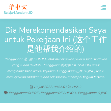
Dia Merekomendasikan Saya
untuk Pekerjaan Ini (这个工作
是他帮我介绍的)
Penggunaan 是...的 (SHI DE) untuk menekankan pelaku suatu tindakan
yang sudah diketahu. Penggunan 的时候 (DE SHIHOU) untuk
mengindikasikan waktu kejadian. Penggunaan 已经 (YI JING) untuk
menunjukkan tindakan sudah selesai atau mencapai tingkat tertentu
13 Juni 2022, 08:36:01
HSK 2
Penggunaan SHI DE
,
Penggunan DE SHIHOU
,
Penggunaan YI JING