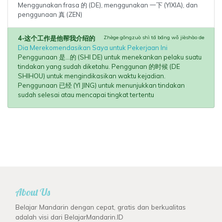
Menggunakan frasa 的 (DE), menggunakan 一下 (YIXIA), dan
penggunaan 真 (ZEN)
4-这个工作是他帮我介绍的
Zhège gōngzuò shì tā bāng wǒ jièshào de
Dia Merekomendasikan Saya untuk Pekerjaan Ini
Penggunaan 是...的 (SHI DE) untuk menekankan pelaku suatu
tindakan yang sudah diketahu. Penggunan 的时候 (DE
SHIHOU) untuk mengindikasikan waktu kejadian.
Penggunaan 已经 (YI JING) untuk menunjukkan tindakan
sudah selesai atau mencapai tingkat tertentu
About Us
Belajar Mandarin dengan cepat, gratis dan berkualitas
adalah visi dari BelajarMandarin.ID