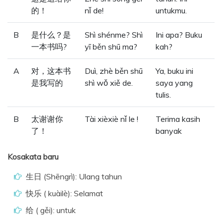
的！
nǐ de!
untukmu.
B
是什么？是
Shì shénme? Shì
Ini apa? Buku
一本书吗?
yī běn shū ma?
kah?
A
对，这本书
Duì, zhè běn shū
Ya, buku ini
是我写的
shì wǒ xiě de.
saya yang
tulis.
B
太谢谢你
Tài xièxiè nǐ le !
Terima kasih
了！
banyak
Kosakata baru
生日 (Shēngrì): Ulang tahun
快乐 ( kuàilè): Selamat
给 ( gěi): untuk