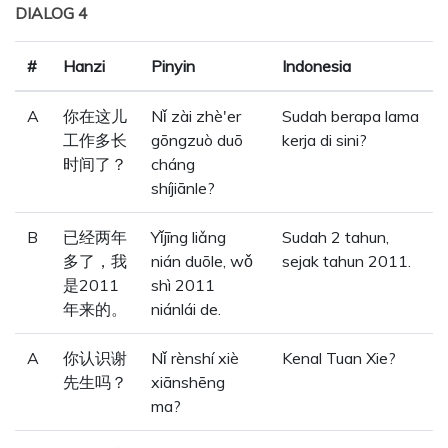
DIALOG 4
#
Hanzi
Pinyin
Indonesia
A
你在这儿
Nǐ zài zhè'er
Sudah berapa lama
工作多长
gōngzuò duō
kerja di sini?
时间了？
cháng
shíjiānle?
B
已经两年
Yǐjīng liǎng
Sudah 2 tahun,
多了，我
nián duōle, wǒ
sejak tahun 2011.
是2011
shì 2011
年来的。
niánlái de.
A
你认识谢
Nǐ rènshí xiè
Kenal Tuan Xie?
先生吗？
xiānshēng
ma?