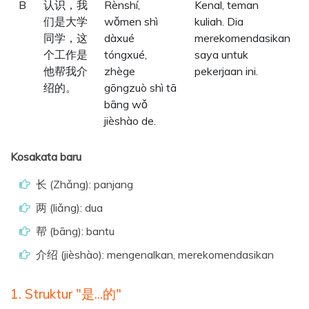
B
认识，我
Rènshí,
Kenal, teman
们是大学
wǒmen shì
kuliah. Dia
同学，这
dàxué
merekomendasikan
个工作是
tóngxué,
saya untuk
他帮我介
zhège
pekerjaan ini.
绍的。
gōngzuò shì tā
bāng wǒ
jièshào de.
Kosakata baru
长 (Zhǎng): panjang
两 (liǎng): dua
帮 (bāng): bantu
介绍 (jièshào): mengenalkan, merekomendasikan
1. Struktur "是...的"