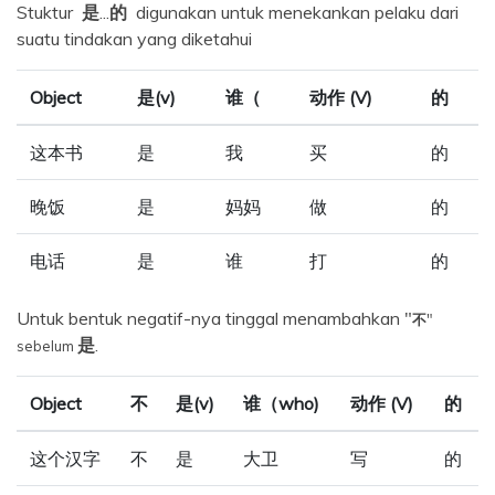
Stuktur
是
...
的
digunakan untuk menekankan pelaku dari
suatu tindakan yang diketahui
Object
是(v)
谁（
动作 (V)
的
这本书
是
我
买
的
晚饭
是
妈妈
做
的
电话
是
谁
打
的
Untuk bentuk negatif-nya tinggal menambahkan "
不
"
是
.
sebelum
Object
不
是(v)
谁（who)
动作 (V)
的
这个汉字
不
是
大卫
写
的